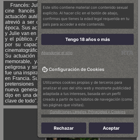
Francés: Juliet Berto dejó un impacto significativo en el
Este sitio contiene material con contenido sexual
cine francés contemporáneo debido a su estilo de
explícito. Al hacer clic en el botón de abajo,
actuación auténtico y genuino. Ella fue una actriz que se
confirmas que tienes la edad legal requerida en tu
atrevió a ser diferente y a romper los estereotipos de la
país para acceder a este contenido.
época. Sus actuaciones en películas como Out 1 y Céline
y Julie van en bote, han sido muy aclamadas por la crítica
y el público. Además, Juliet Berto también fue conocida
Tengo 18 años o más
por su capacidad para trabajar en diferentes géneros
cinematográficos como el thriller, el drama y la comedia.
Abandonar el sitio
Su actuación en la película Copkiller fue especialmente
memorable, ya que se presentaba como una criminal
peligrosa y sin emociones. En cuanto a su legado, Berto
Configuración de Cookies
fue una inspiración para muchas actrices contemporáneas
en Francia. Su estilo de interpretación desenfadado y sin
Utilizamos cookies propias y de terceros para
pretensiones continúa influenciando a los actores de
analizar el uso del sitio web y mostrarte publicidad
nueva generación en todo el mundo. Como ella misma
adaptada a tus intereses, basada en un perfil
dijo en una de sus célebres citas: "La autenticidad es la
creado a partir de tus hábitos de navegación (como
clave de todo".
las páginas que visitas).
Condiciones Legales, Privacidad y Cookies
Rechazar
Aceptar