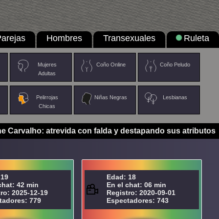
arejas
Hombres
Transexuales
Ruleta
Mujeres
Coño Online
Coño Peludo
Adultas
Pelirrojas
Niñas Negras
Lesbianas
Chicas
e Carvalho: atrevida con falda y destapando sus atributos
 19
Edad: 18
chat: 42 min
En el chat: 06 min
ro: 2025-12-19
Registro: 2020-09-01
tadores: 779
Espectadores: 743