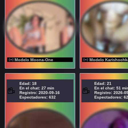
Modelo Moona-One
Modelo Karishochk
Edad: 18
Edad: 21
En el chat: 27 min
En el chat: 51 mi
Registro: 2020-09-16
Registro: 2026-0
Espectadores: 632
Espectadores: 6