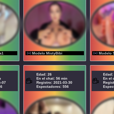
a1
Modelo MistyBibi
Modelo S
Edad: 26
Edad:
n
En el chat: 56 min
En el 
5-07
Registro: 2021-03-30
Regist
26
Espectadores: 556
Espec